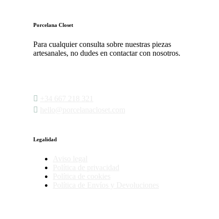
Porcelana Closet
Para cualquier consulta sobre nuestras piezas
artesanales, no dudes en contactar con nosotros.
‭
+34 667 218 321‬
‭
hello@porcelanacloset.com
Legalidad
Aviso legal
Política de privacidad
Política de cookies
Política de Envíos y Devoluciones