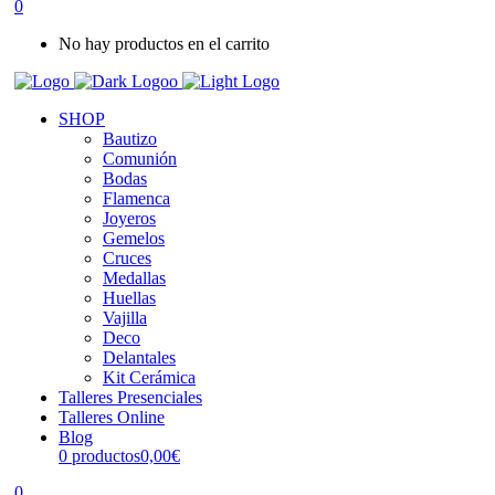
0
No hay productos en el carrito
SHOP
Bautizo
Comunión
Bodas
Flamenca
Joyeros
Gemelos
Cruces
Medallas
Huellas
Vajilla
Deco
Delantales
Kit Cerámica
Talleres Presenciales
Talleres Online
Blog
0 productos
0,00€
0