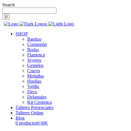
Search
SHOP
Bautizo
Comunión
Bodas
Flamenca
Joyeros
Gemelos
Cruces
Medallas
Huellas
Vajilla
Deco
Delantales
Kit Cerámica
Talleres Presenciales
Talleres Online
Blog
0 productos
0,00€