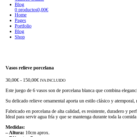
Blog
0 productos
0,00€
Home
Pages
Portfolio
Blog
Shop
Vasos relieve porcelana
Rango
30,00
€
-
150,00
€
IVA INCLUIDO
de
Este juego de 6 vasos son de porcelana blanca que combina eleganci
precios:
desde
Su delicado relieve ornamental aporta un estilo clásico y atemporal, 
30,00€
hasta
Fabricado en porcelana de alta calidad, es resistente, duradero y per
150,00€
Ideal para servir agua fría y que se mantenga durante toda la comida
Medidas:
– Altura:
10cm aprox.