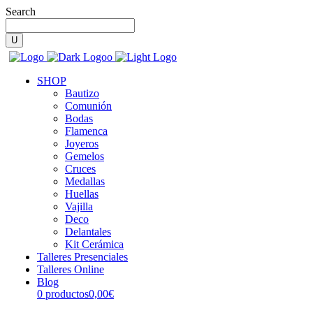
Search
SHOP
Bautizo
Comunión
Bodas
Flamenca
Joyeros
Gemelos
Cruces
Medallas
Huellas
Vajilla
Deco
Delantales
Kit Cerámica
Talleres Presenciales
Talleres Online
Blog
0 productos
0,00€