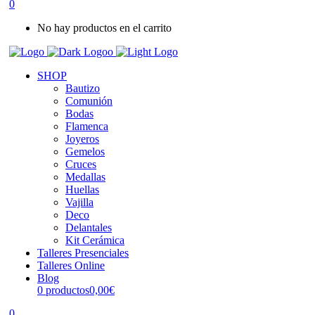
0
No hay productos en el carrito
SHOP
Bautizo
Comunión
Bodas
Flamenca
Joyeros
Gemelos
Cruces
Medallas
Huellas
Vajilla
Deco
Delantales
Kit Cerámica
Talleres Presenciales
Talleres Online
Blog
0 productos
0,00€
0