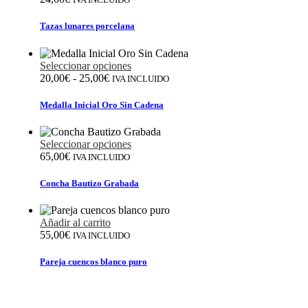
Tazas lunares porcelana
Este
Seleccionar opciones
Rango
producto
20,00
€
-
25,00
€
IVA INCLUIDO
de
tiene
precios:
múltiples
Medalla Inicial Oro Sin Cadena
desde
variantes.
20,00€
Las
hasta
opciones
Seleccionar opciones
25,00€
se
65,00
€
IVA INCLUIDO
pueden
elegir
Concha Bautizo Grabada
en
la
página
Añadir al carrito
de
55,00
€
IVA INCLUIDO
producto
Pareja cuencos blanco puro