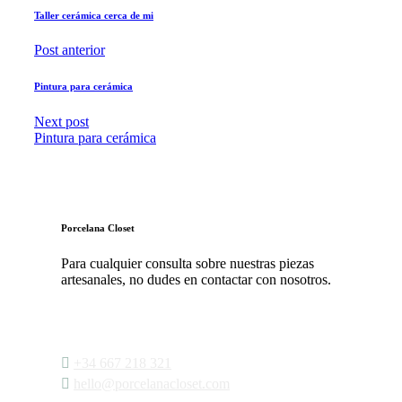
Taller cerámica cerca de mi
Post anterior
Pintura para cerámica
Next post
Pintura para cerámica
Porcelana Closet
Para cualquier consulta sobre nuestras piezas
artesanales, no dudes en contactar con nosotros.
‭
+34 667 218 321‬
‭
hello@porcelanacloset.com