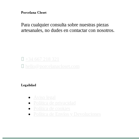
Porcelana Closet
Para cualquier consulta sobre nuestras piezas
artesanales, no dudes en contactar con nosotros.
‭
+34 667 218 321‬
‭
hello@porcelanacloset.com
Legalidad
Aviso legal
Política de privacidad
Política de cookies
Política de Envíos y Devoluciones